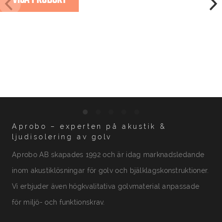
Aprobo – experten på akustik &
ljudisolering av golv
Aprobo AB skapades 1992 och är idag marknadsledande
inom akustiklösningar för golv och bjälklagskonstruktioner.
Vi erbjuder även högkvalitativa golvmaterial anpassade
för miljö- och funktionskrav.