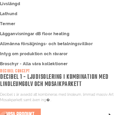
Livslängd
Lathund
Termer
Lägganvisningar dB floor heating
Allmänna försäljnings- och betalningsvillkor
Intyg om produktion och råvaror
Broschyr - Alla våra kollektioner
DECIBEL CONCEPT
DECIBEL 1 - LJUDISOLERING I KOMBINATION MED
LINOLEUMGOLV OCH MOSAIKPARKETT
Decibel 1 är avsedd att kombineras med linoleum, limmad massiv Art
Mosaikparkett samt även ing�...
VISA PRODUKT