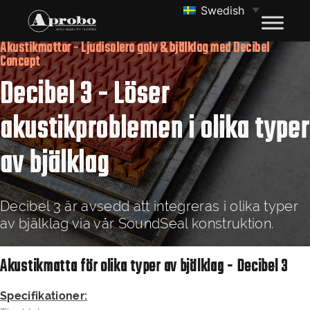
Swedish
Akustikmattor - Ljudisolera golv & bjälklag med Decibel
Concept
Decibel 3 - Löser
akustikproblemen i olika typer
av bjälklag
Decibel 3 är avsedd att integreras i olika typer
av bjälklag via vår SoundSeal konstruktion.
Akustikmatta för olika typer av bjälklag - Decibel 3
Specifikationer: