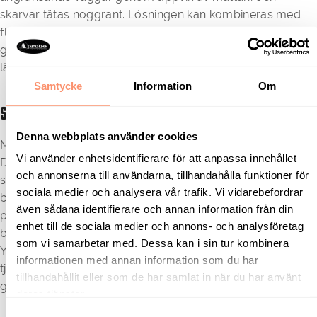
skarvar tätas noggrant. Lösningen kan kombineras med
flera typer av material ovanpå, såsom cement- eller
gipsbaserad avjämning samt olika typer av betong eller
lättviktsmaterial.
Samtycke
Information
Om
Stegljudsreduktion i praktiken
Denna webbplats använder cookies
Mätningar visar att SoundSeal-konstruktionen med
Vi använder enhetsidentifierare för att anpassa innehållet
Decibel 3 ger mycket stora förbättringar av
och annonserna till användarna, tillhandahålla funktioner för
stegljudsnivån. I exempel från både homogena
sociala medier och analysera vår trafik. Vi vidarebefordrar
betongbjälklag och HD/F-konstruktioner har reduktioner
även sådana identifierare och annan information från din
på över 20 dB uppnåtts, med vissa resultat nära 30 dB
enhet till de sociala medier och annons- och analysföretag
beroende på utgångsläge.
som vi samarbetar med. Dessa kan i sin tur kombinera
Ytterligare förbättring kan uppnås genom att öka
informationen med annan information som du har
tjockleken på avjämningsmassan, där en ökad massa
tillhandahållit eller som de har samlat in när du har använt
generellt ger en successiv förbättring upp till en viss nivå.
deras tjänster.
Samtyckesval