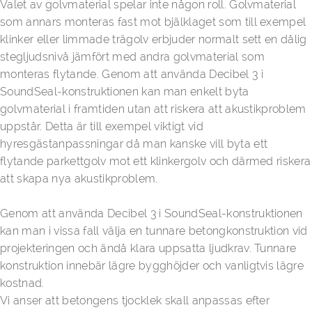
Valet av golvmaterial spelar inte någon roll. Golvmaterial
som annars monteras fast mot bjälklaget som till exempel
klinker eller limmade trägolv erbjuder normalt sett en dålig
stegljudsnivå jämfört med andra golvmaterial som
monteras flytande. Genom att använda Decibel 3 i
SoundSeal-konstruktionen kan man enkelt byta
golvmaterial i framtiden utan att riskera att akustikproblem
uppstår. Detta är till exempel viktigt vid
hyresgästanpassningar då man kanske vill byta ett
flytande parkettgolv mot ett klinkergolv och därmed riskera
att skapa nya akustikproblem.
Genom att använda Decibel 3 i SoundSeal-konstruktionen
kan man i vissa fall välja en tunnare betongkonstruktion vid
projekteringen och ändå klara uppsatta ljudkrav. Tunnare
konstruktion innebär lägre bygghöjder och vanligtvis lägre
kostnad.
Vi anser att betongens tjocklek skall anpassas efter