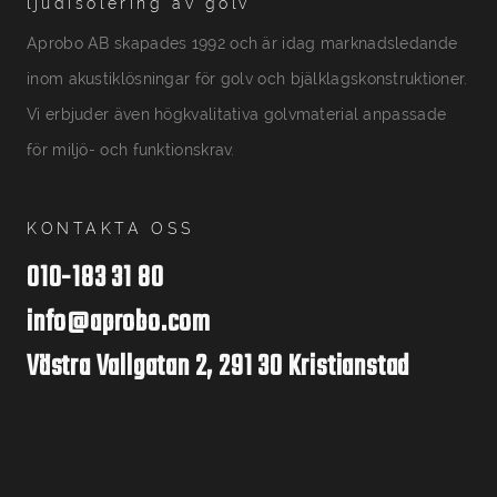
ljudisolering av golv
Aprobo AB skapades 1992 och är idag marknadsledande
inom akustiklösningar för golv och bjälklagskonstruktioner.
Vi erbjuder även högkvalitativa golvmaterial anpassade
för miljö- och funktionskrav.
KONTAKTA OSS
010-183 31 80
info@aprobo.com
Västra Vallgatan 2, 291 30 Kristianstad