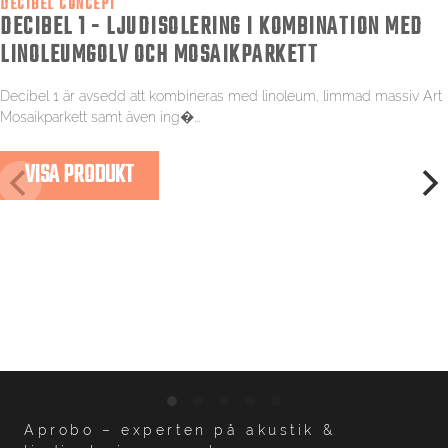
DECIBEL CONCEPT
DECIBEL 1 - LJUDISOLERING I KOMBINATION MED
LINOLEUMGOLV OCH MOSAIKPARKETT
Decibel 1 är avsedd att kombineras med linoleum, limmad massiv Art
Mosaikparkett samt även ing�...
VISA PRODUKT
Aprobo – experten på akustik &