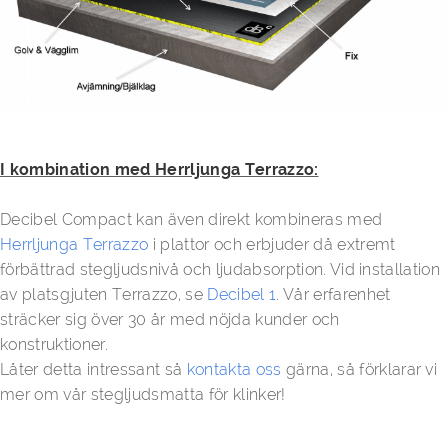
I kombination med Herrljunga Terrazzo:
Decibel Compact kan även direkt kombineras med
Herrljunga Terrazzo
i plattor och erbjuder då extremt
förbättrad stegljudsnivå och ljudabsorption. Vid installation
av platsgjuten Terrazzo, se
Decibel 1
. Vår erfarenhet
sträcker sig över 30 år med nöjda kunder och
konstruktioner.
Låter detta intressant så
kontakta oss
gärna, så förklarar vi
mer om vår stegljudsmatta för klinker!