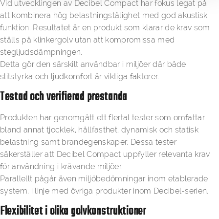
Vid utvecklingen av Decibel Compact har fokus legat på
att kombinera hög belastningstålighet med god akustisk
funktion. Resultatet är en produkt som klarar de krav som
ställs på klinkergolv utan att kompromissa med
stegljudsdämpningen.
Detta gör den särskilt användbar i miljöer där både
slitstyrka och ljudkomfort är viktiga faktorer.
Testad och verifierad prestanda
Produkten har genomgått ett flertal tester som omfattar
bland annat tjocklek, hållfasthet, dynamisk och statisk
belastning samt brandegenskaper. Dessa tester
säkerställer att Decibel Compact uppfyller relevanta krav
för användning i krävande miljöer.
Parallellt pågår även miljöbedömningar inom etablerade
system, i linje med övriga produkter inom Decibel-serien.
Flexibilitet i olika golvkonstruktioner