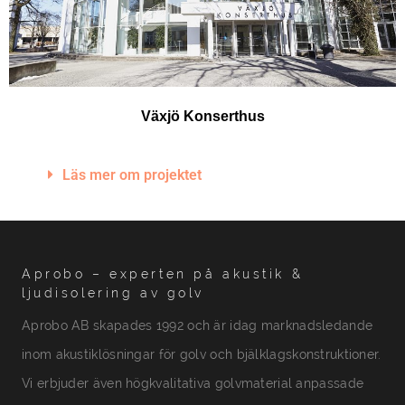
Växjö Konserthus
Läs mer om projektet
Aprobo – experten på akustik &
ljudisolering av golv
Aprobo AB skapades 1992 och är idag marknadsledande
inom akustiklösningar för golv och bjälklagskonstruktioner.
Vi erbjuder även högkvalitativa golvmaterial anpassade