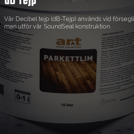
dB Tejp
Vår Decibel tejp (dB-Tejp) används vid förseg
man utför vår SoundSeal konstruktion.