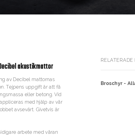
RELATERADE 
 Decibel akustikmattor
ing av Decibel mattornas
Broschyr - All
. Tejpens uppgift är att få
ngsmassa eller betong. Vid
 appliceras med hjälp av vår
obbet avsevärt. Givetvis är
midigare arbete med våran