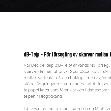
dB-Tejp - För försegling av skarvar mellan
Vår Decibel tejp (dB-Tejp) används vid försegl
skarvar då man utför vår SoundSeal konstruktion
mattan vattentät då den beläggs med avjämni
större läggningar rekommenderar vi att tejpen
tejpapplikator som förenklar och tidsbesparar j
tejpen miljögodkänd.
Läs även om hur du kan spara tid och få ett s