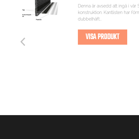
Denna är avsedd att ingå i vår
konstruktion. Kantlisten har fö
dubbelhäft...
VISA PRODUKT