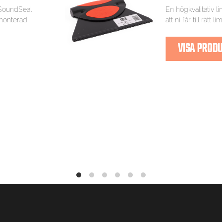
 SoundSeal
En högkvalitativ l
rmonterad
att ni får till rätt
VISA PROD