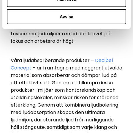
handlar om att kontrollera ljudvågorna inom
ett särskilt utrymme genom att försöka minska
Avvisa
efterklang och förbättra ljudkvaliteten.
Ljudabsorption är en viktig del i att skapa
trivsamma ljudmiljöer i en tid där kravet på
fokus och arbetsro är högt.
Våra ljudabsorberande produkter –
Decibel
Concept
– är framtagna med noggrant utvalda
material som absorberar och dämpar ljud på
ett effektivt sätt. Genom att tillämpa dessa
produkter i miljöer som kontorslandskap och
utbildningslokaler, minskar risken för störande
efterklang. Genom att kombinera ljudisolering
med ljudabsorption skapas den ultimata
ljudmiljön, där störande ljud från närliggande
håll stängs ute, samtidigt som varje klang och