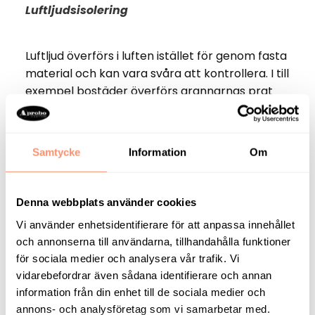
Luftljudsisolering
Luftljud överförs i luften istället för genom fasta
material och kan vara svåra att kontrollera. I till
exempel bostäder överförs grannarnas prat
och ljud från högtalare genom luften och
påverkar bostäder som ligger intill. Buller från
trafiken eller flygplan kan också tränga in i
Samtycke
Information
Om
bostäder och bli en störande faktor. I
kontorslandskap överförs samtal och andra
kontorsaktiviteter genom den öppna
Denna webbplats använder cookies
arbetsytan, vilket stör koncentrationen hos de
Vi använder enhetsidentifierare för att anpassa innehållet
arbetande. Hotell, biografer, teatrar,
och annonserna till användarna, tillhandahålla funktioner
restauranger, klassrum och offentliga
för sociala medier och analysera vår trafik. Vi
transportmedel är också exempel på platser
vidarebefordrar även sådana identifierare och annan
där ljud överförs genom luften. Med hjälp av
information från din enhet till de sociala medier och
välplanerad luftljudsisolering kan man effektivt
annons- och analysföretag som vi samarbetar med.