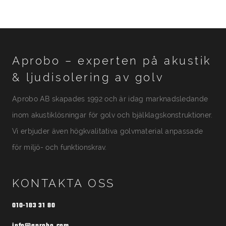
Aprobo – experten på akustik
& ljudisolering av golv
Aprobo AB skapades 1992 och är idag marknadsledande
inom akustiklösningar för golv och bjälklagskonstruktioner.
Vi erbjuder även högkvalitativa golvmaterial anpassade
för miljö- och funktionskrav.
KONTAKTA OSS
010-183 31 80