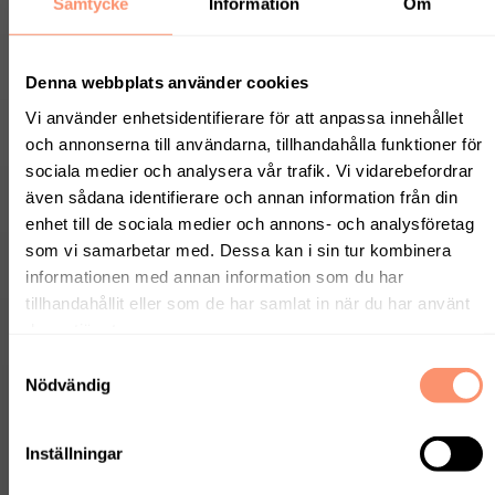
Samtycke
Information
Om
Econylgarn
Denna webbplats använder cookies
I en del av våra textilmattor
finns det econylgarn.
Vi använder enhetsidentifierare för att anpassa innehållet
Econylgarnet är återvunnen
och annonserna till användarna, tillhandahålla funktioner för
nylon från olika källor. En
sociala medier och analysera vår trafik. Vi vidarebefordrar
betydande del av det material
även sådana identifierare och annan information från din
enhet till de sociala medier och annons- och analysföretag
som samlas in kommer från
som vi samarbetar med. Dessa kan i sin tur kombinera
övergivna fiskenät på
informationen med annan information som du har
havsbottnar, så kallade ghost
tillhandahållit eller som de har samlat in när du har använt
nets. Sådana nät är ofta en
deras tjänster.
stor fara för marint liv som
fastnar och inte kan ta sig loss,
Samtyckesval
Nödvändig
till och med hotade djurarter
eftersom ingen ser över dem
och sorterar fångsten, eller
Inställningar
överhuvudtaget tar tillvara på