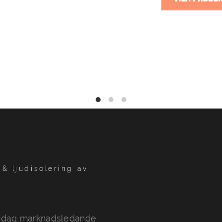
& ljudisolering av
 idag marknadsledande