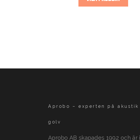
Aprobo – experten på akustik 
golv
Aprobo AB skapades 1992 och är