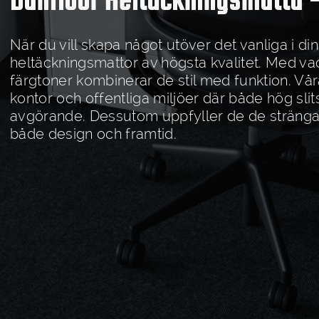
Danfloor Heltäckningsmatta -
När du vill skapa något utöver det vanliga i di
heltäckningsmattor av högsta kvalitet. Med va
färgtoner kombinerar de stil med funktion. Vår
kontor och offentliga miljöer där både hög slit
avgörande. Dessutom uppfyller de de strängast
både design och framtid.