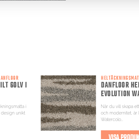
DANFLOOR
HELTÄCKNINGSMAT
LT GOLV I
DANFLOOR HE
EVOLUTION W
ckningsmatta i
När du vill skapa e
 design unikt
och modernitet, är 
Watercolo...
VISA PRODU