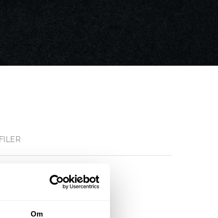
FILER
fikation
Om