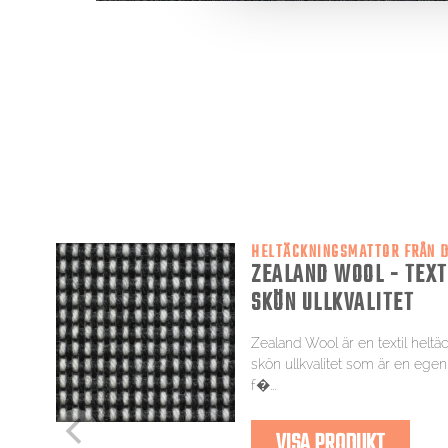
HELTÄCKNINGSMATTOR FRÅN 
ZEALAND WOOL - TEXTI
SKÖN ULLKVALITET
Zealand Wool är en textil heltä
skön ullkvalitet som är en egen
f�...
VISA PRODUKT