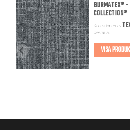
BURMATEX® -
COLLECTION®
TE
Kollektionen av
består a...
VISA PRODU