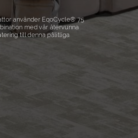
lattor använder EqoCycle® 75
mbination med vår återvunna
ring till denna pålitliga