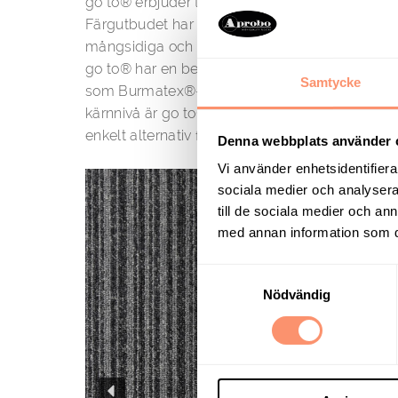
go to® erbjuder två designer, sexton enfärgade 
Färgutbudet har utökats för att skapa denna att
mångsidiga och flexibla palett.
go to® har en beprövad meritlista av hög pre
Samtycke
som Burmatex®-mattplattor är kända för. Den
kärnnivå är go to®-valet för användare som let
enkelt alternativ för mattläggning.
Denna webbplats använder 
Vi använder enhetsidentifierar
sociala medier och analysera 
till de sociala medier och a
med annan information som du 
Samtyckesval
Nödvändig