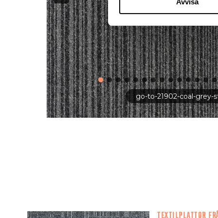
Avvisa
go-to-21902-coal-grey-s
TEXTILPLATTOR FR