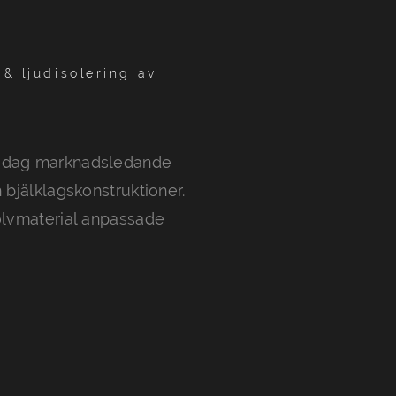
& ljudisolering av
 idag marknadsledande
 bjälklagskonstruktioner.
olvmaterial anpassade