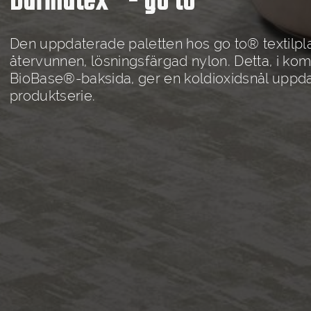
Burmatex® - go to®
Den uppdaterade paletten hos go to® textilp
återvunnen, lösningsfärgad nylon. Detta, i ko
BioBase®-baksida, ger en koldioxidsnål uppdate
produktserie.