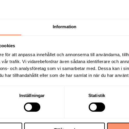
och fyra randiga alternativ.
raktivt praktiska,
Skuggkort
standa och motståndskraft
Information
na serie med öglor på
ar efter ett snabbt och
cookies
e för att anpassa innehållet och annonserna till användarna, tillh
vår trafik. Vi vidarebefordrar även sådana identifierare och anna
nnons- och analysföretag som vi samarbetar med. Dessa kan i sin
har tillhandahållit eller som de har samlat in när du har använt 
Inställningar
Statistik