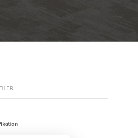
FILER
fikation