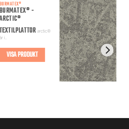
BURMATEX®
BURMATEX® -
ARCTIC®
TEXTILPLATTOR
arctic®
är i...
VISA PRODUKT