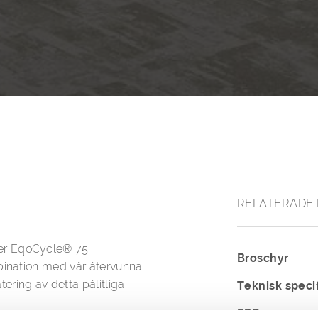
RELATERADE 
er EqoCycle® 75
Broschyr
mbination med vår återvunna
ring av detta pålitliga
Teknisk speci
EPD