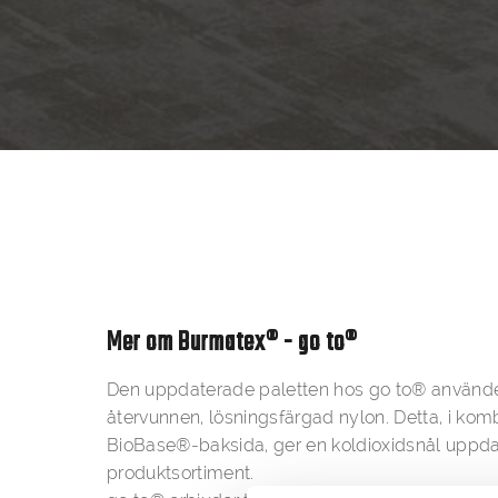
Mer om Burmatex® - go to®
Den uppdaterade paletten hos go to® använd
återvunnen, lösningsfärgad nylon. Detta, i ko
BioBase®-baksida, ger en koldioxidsnål uppdate
produktsortiment.