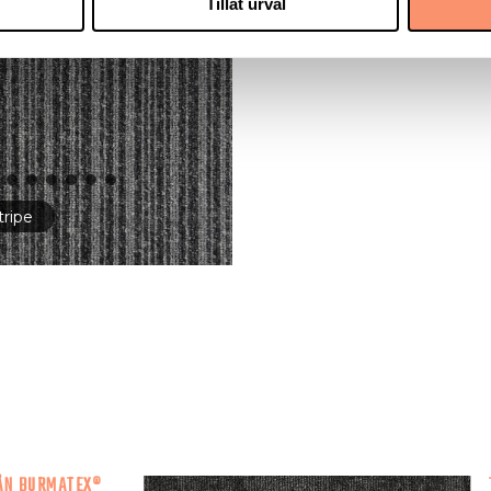
Tillåt urval
tripe
ÅN BURMATEX®