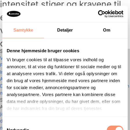
intensitet stiger og kravene til
effektivitet øges, bliver
vigtigheden af ​​at skabe rolige
Samtykke
Detaljer
Om
og stille...
Se artikel
Denne hjemmeside bruger cookies
Seneste indlæg
Vi støtter Team Rynkeby og Børnecancerfonden!
Vi bruger cookies til at tilpasse vores indhold og
Fodtrinsstøj – et støjproblem i bygninger
annoncer, til at vise dig funktioner til sociale medier og til
Innovativ lydisolering for optimal akustik
at analysere vores trafik. Vi deler også oplysninger om
Akustiske udtryk
din brug af vores hjemmeside med vores partnere inden
Decibel LVT – Det perfekte akustiske tæppe i kombination
for sociale medier, annonceringspartnere og
med LVT gulve!
analysepartnere. Vores partnere kan kombinere disse
Seneste kommentarer
data med andre oplysninger, du har givet dem, eller som
Arkiver
de har indsamlet fra din brug af deres tjenester.
januar 2024
december 2023
Samtykkevalg
november 2023
Nødvendig