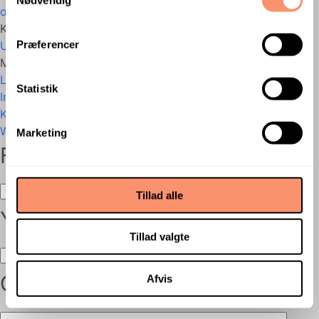
oktober 2023
Kategorier
Præferencer
Uncategorized @da
Meta
Log ind
Statistik
Indlægsfeed
Kommentarfeed
WordPress.org
Marketing
För- och efternamn
Tillad alle
Your email
Tillad valgte
Company
Afvis