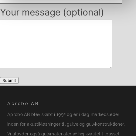
Your message (optional)
Aprobo AB
Aprobo AB blev skabt i 1992 og er i dag markedsleder
inden for akustikløsninger til gulve og gulvkonstruktioner.
Vi tilbyder også gulvmaterialer af høj kvalitet tilpasset